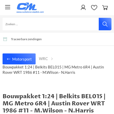
Gemakkelijk en veilig betalen
Veel artikelen uit voorraad leverbaar
Traceerbare zendingen
WRC
Motorsport
Bouwpakket 1:24 | Belkits BEL015 | MG Metro 6R4 | Austin
Rover WRT 1986 #11 - M.Wilson - N.Harris
Bouwpakket 1:24 | Belkits BEL015 |
MG Metro 6R4 | Austin Rover WRT
1986 #11 - M.Wilson - N.Harris