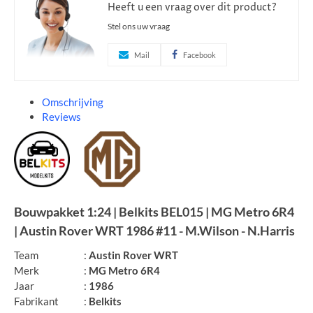
Heeft u een vraag over dit product?
Stel ons uw vraag
Mail
Facebook
Omschrijving
Reviews
Bouwpakket
1:24 | Belkits BEL015 | MG Metro 6R4
| Austin Rover WRT 1986 #11 - M.Wilson - N.Harris
Team
:
Austin Rover WRT
Merk
:
MG Metro 6R4
Jaar
:
1986
Fabrikant
:
Belkits