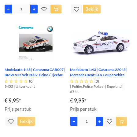
Bekijk
Modelauto 1:43 | Cararama CAR007 |
Modelauto 1:43 | Cararama 22045 |
BMW 525 Wit 2002 Ticino / Tjechïe
Mercedes Benz CLK Coupe White





(0)





(0)
9455 | Uitverkocht
| Politie,Police,Polizei | Engeland |
6744
€ 9,95
€ 9,95
*
*
Prijs per stuk
Prijs per stuk
Bekijk