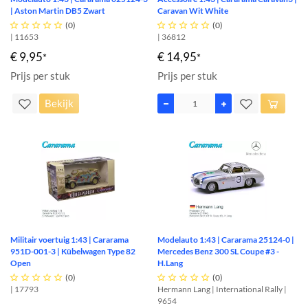
| Aston Martin DB5 Zwart
Caravan Wit White





(0)





(0)
| 11653
| 36812
€ 9,95
€ 14,95
*
*
Prijs per stuk
Prijs per stuk
Bekijk
Militair voertuig 1:43 | Cararama
Modelauto 1:43 | Cararama 25124-0 |
951D-001-3 | Kübelwagen Type 82
Mercedes Benz 300 SL Coupe #3 -
Open
H.Lang





(0)





(0)
| 17793
Hermann Lang | International Rally |
9654