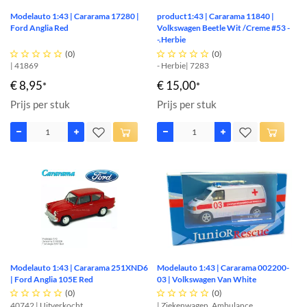
Modelauto 1:43 | Cararama 17280 |
product1:43 | Cararama 11840 |
Ford Anglia Red
Volkswagen Beetle Wit /Creme #53 -
-.Herbie





(0)





(0)
| 41869
- Herbie| 7283
€ 8,95
€ 15,00
*
*
Prijs per stuk
Prijs per stuk
Modelauto 1:43 | Cararama 251XND6
Modelauto 1:43 | Cararama 002200-
| Ford Anglia 105E Red
03 | Volkswagen Van White





(0)





(0)
40742 | Uitverkocht
| Ziekenwagen, Ambulance,