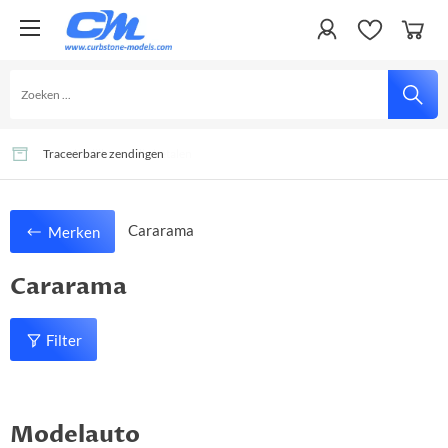
Gemakkelijk en veilig betalen
Veel artikelen uit voorraad leverbaar
Traceerbare zendingen
Cararama
Merken
Cararama
Filter
Modelauto