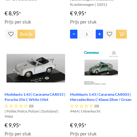
Krankenwagen | 10011
€ 8,95
€ 9,95
*
*
Prijs per stuk
Prijs per stuk
Bekijk
Modelauto 1:43 | Cararama CAR015 |
Modelauto 1:43 | Cararama CAR003 |
Porsche 356 C White 1964
Mercedes Benz C Klasse Zilver / Groen





(0)





(0)
| Politie,Police,Polizei | Duitsland |
9464 | Uitverkocht
9466
€ 9,95
€ 9,95
*
*
Prijs per stuk
Prijs per stuk