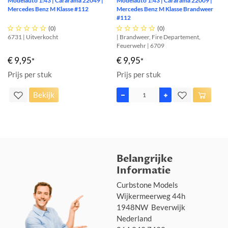
Modelauto 1:43 | Cararama 22049 |
Modelauto 1:43 | Cararama 22009 |
Mercedes Benz M Klasse #112
Mercedes Benz M Klasse Brandweer
#112





(0)





(0)
6731 | Uitverkocht
| Brandweer, Fire Departement,
Feuerwehr | 6709
€ 9,95
€ 9,95
*
*
Prijs per stuk
Prijs per stuk
Bekijk
Belangrijke
Informatie
Curbstone Models
Wijkermeerweg 44h
1948NW Beverwijk
Nederland