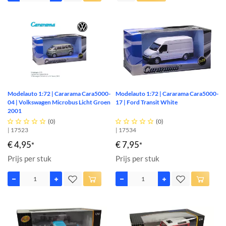
Modelauto 1:72 | Cararama Cara5000-
Modelauto 1:72 | Cararama Cara5000-
04 | Volkswagen Microbus Licht Groen
17 | Ford Transit White
2001





(0)





(0)
| 17523
| 17534
€ 4,95
€ 7,95
*
*
Prijs per stuk
Prijs per stuk