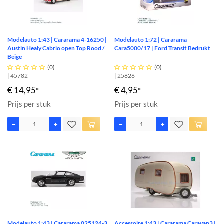
Modelauto 1:43 | Cararama 4-16250 |
Modelauto 1:72 | Cararama
Austin Healy Cabrio open Top Rood /
Cara5000/17 | Ford Transit Bedrukt
Beige





(0)





(0)
| 45782
| 25826
€ 14,95
€ 4,95
*
*
Prijs per stuk
Prijs per stuk
Modelauto 1:43 | Cararama 025124-3
Accessoire 1:43 | Cararama Caravan3 |