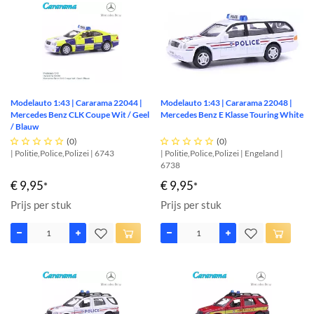
Modelauto 1:43 | Cararama 22044 |
Modelauto 1:43 | Cararama 22048 |
Mercedes Benz CLK Coupe Wit / Geel
Mercedes Benz E Klasse Touring White
/ Blauw





(0)





(0)
| Politie,Police,Polizei | 6743
| Politie,Police,Polizei | Engeland |
6738
€ 9,95
€ 9,95
*
*
Prijs per stuk
Prijs per stuk