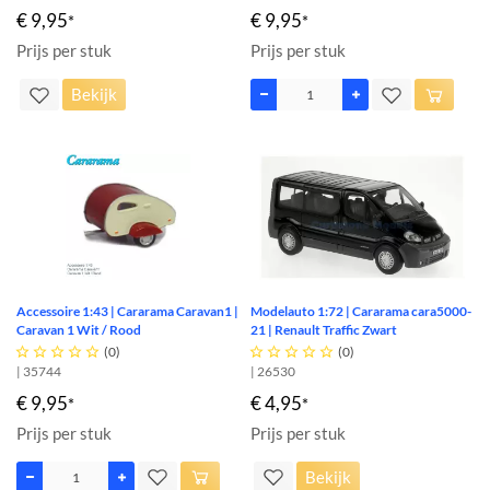
€ 9,95
€ 9,95
*
*
Prijs per stuk
Prijs per stuk
Bekijk
Accessoire 1:43 | Cararama Caravan1 |
Modelauto 1:72 | Cararama cara5000-
Caravan 1 Wit / Rood
21 | Renault Traffic Zwart





(0)





(0)
| 35744
| 26530
€ 9,95
€ 4,95
*
*
Prijs per stuk
Prijs per stuk
Bekijk