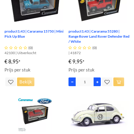
product1:43 | Cararama 15750 | Mini
product1:43 | Cararama 55280 |
Pick Up Blue
Range Rover Land Rover Defender Red
/ White





(0)





(0)
42100 | Uitverkocht
| 41872
€ 8,95
€ 9,95
*
*
Prijs per stuk
Prijs per stuk
Bekijk