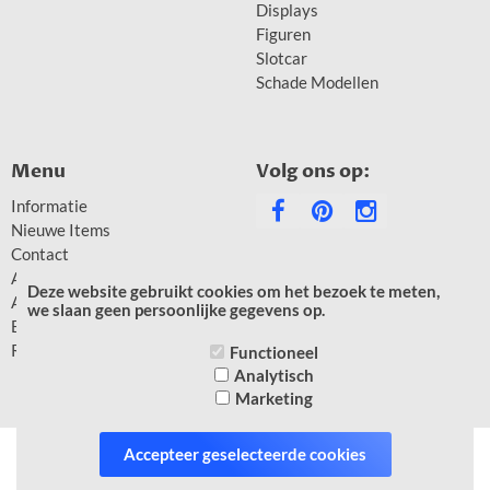
Displays
Figuren
Slotcar
Schade Modellen
Menu
Volg ons op:
Informatie
Nieuwe Items
Contact
Account gegevens
Deze website gebruikt cookies om het bezoek te meten,
Aanbiedingen
we slaan geen persoonlijke gegevens op.
Blog
Retourbeleid
Functioneel
Analytisch
Marketing
Accepteer geselecteerde cookies
* = prijzen zijn inclusief btw -
Powered by CCV Shop
software webshop