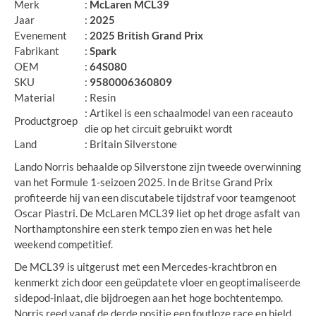
Merk
:
McLaren MCL39
Jaar
:
2025
Evenement
:
2025 British Grand Prix
Fabrikant
:
Spark
OEM
:
64S080
SKU
:
9580006360809
Material
: Resin
: Artikel is een schaalmodel van een raceauto
Productgroep
die op het circuit gebruikt wordt
Land
: Britain Silverstone
Lando Norris behaalde op Silverstone zijn tweede overwinning
van het Formule 1-seizoen 2025. In de Britse Grand Prix
profiteerde hij van een discutabele tijdstraf voor teamgenoot
Oscar Piastri. De McLaren MCL39 liet op het droge asfalt van
Northamptonshire een sterk tempo zien en was het hele
weekend competitief.
De MCL39 is uitgerust met een Mercedes-krachtbron en
kenmerkt zich door een geüpdatete vloer en geoptimaliseerde
sidepod-inlaat, die bijdroegen aan het hoge bochtentempo.
Norris reed vanaf de derde positie een foutloze race en hield