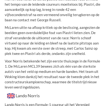
het tempo van de leidende coureurs moeiteloos bij. Piastri, die
aanvankelijk op kop lag, kreeg in ronde 42 een
vijfsecondenstraf na een vermeend onveilig terugkeren op de
baan na contact met George Russell.
McLaren uitte na afloop kritiek op de beslissing, aangezien de
beelden geen overduidelijke fout van Piastri lieten zien. De
straf veranderde de uitkomst van de race: Norris schoof
virtueel op naar de leiding en bleef na de laatste pitstops aan
kop. Hij kwam als eerste over de streep, met Carlos Sainz op
plek twee en Piastri als derde, ondanks zijn snelheid.
Voor Norris betekende het zijn eerste thuiszege in de Formule
1. De McLaren MCL39 bewees zich als één van de sterkste
auto's van het veld op medium en harde banden. Het team uit
Woking klom dankzij het resultaat naar de tweede plek in het
constructeurskampioenschap, waarmee de titelstrijd nieuw
leven werd ingeblazen.
Lando Norris
Lando Norris is een Formule-1 coureur uit het Verenigd