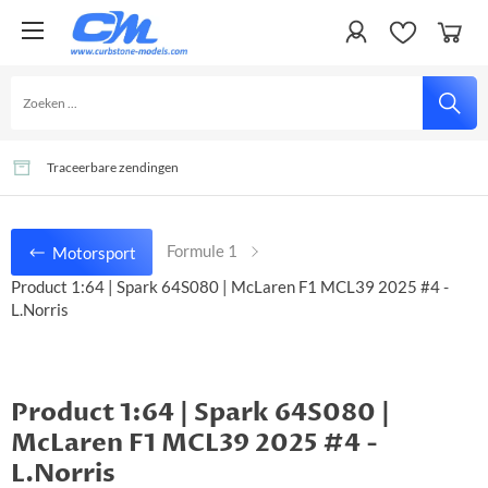
Gemakkelijk en veilig betalen
Veel artikelen uit voorraad leverbaar
Traceerbare zendingen
Formule 1
Motorsport
Product 1:64 | Spark 64S080 | McLaren F1 MCL39 2025 #4 -
L.Norris
Product 1:64 | Spark 64S080 |
McLaren F1 MCL39 2025 #4 -
L.Norris