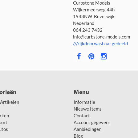
Curbstone Models
Wijkermeerweg 44h
1948NW Beverwijk
Nederland
064 243 7432
info@curbstone-models.com
///rijkdom.wasbaar.gedeeld
orieën
Menu
Artikelen
Informatie
Nieuwe Items
rken
Contact
port
Account gegevens
utos
Aanbiedingen
Blog