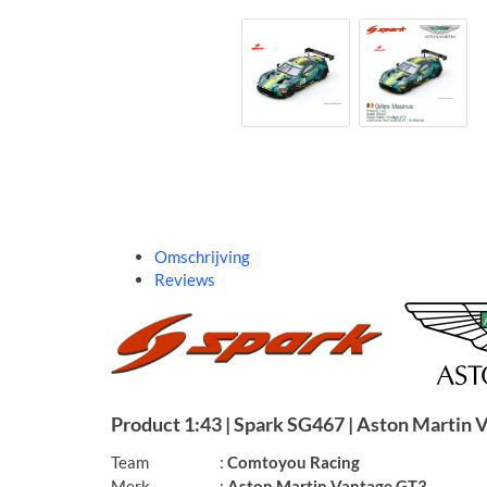
Omschrijving
Reviews
Product
1:43 | Spark SG467 | Aston Martin
Team
:
Comtoyou Racing
Merk
:
Aston Martin Vantage GT3