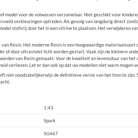
f model voor de volwassen verzamelaar. Niet geschikt voor kinderen o
versneld verkleuringen optreden. Als gevolg van langdurig direct zon
del stofvrij door het in een vitrine te plaatsen. Het verwijderen va
 van Resin. Het moderne Resin is een hoogwaardige materiaalsoort d
 of door ultraviolet licht worden gestart. Vaak zijn de kleinere ond
worden van Resin gemaakt. Voor de kwaliteit en levensduur van het art
eid verliezen. Let er dan ook op dat uw modellen niet warm mogen w
eft niet noodzakelijkerwijs de definitieve versie van het item te zij
racht.
1:43
Spark
SG467