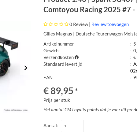
Comtoyou Racing 2025 #7 -
0
Review |
Review toevoegen
Gilles Magnus | Deutsche Tourenwagen Meiste
Artikelnummer
:
5
Gewicht
:
0
Verzendkosten
:
€ 
Standaard levertijd
:
A
02
EAN
:
9
€ 89,95
*
Prijs per stuk
Het aantal CM Loyalty points dat je voor dit prod
Aantal: