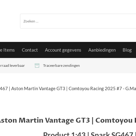
e Items
Contact
Account gegevens
Aanbiedingen
Blog
oorraad leverbaar
Traceerbare zendingen
G467 | Aston Martin Vantage GT3 | Comtoyou Racing 2025 #7 - G.M
 Aston Martin Vantage GT3 | Comtoyou
Product 1:43 | Spark SG467 