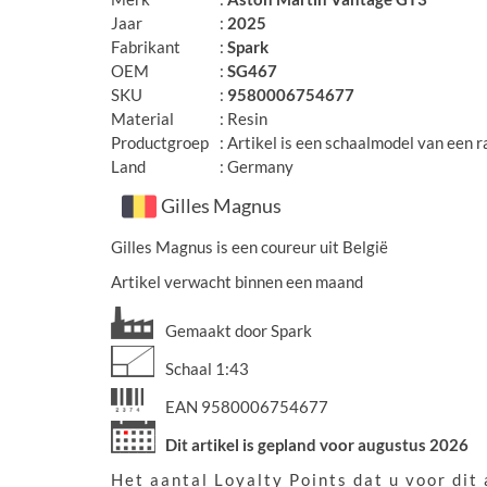
Jaar
:
2025
Fabrikant
:
Spark
OEM
:
SG467
SKU
:
9580006754677
Material
: Resin
Productgroep
: Artikel is een schaalmodel van een r
Land
: Germany
Gilles Magnus
Gilles Magnus is een coureur uit België
Artikel verwacht binnen een maand
Gemaakt door Spark
Schaal 1:43
EAN 9580006754677
Dit artikel is gepland voor augustus 2026
Het aantal Loyalty Points dat u voor dit