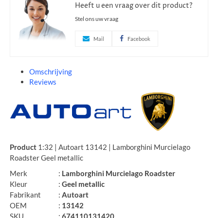
Heeft u een vraag over dit product?
Stel ons uw vraag
Mail
Facebook
Omschrijving
Reviews
Product
1:32 | Autoart 13142 | Lamborghini Murcielago
Roadster Geel metallic
Merk
:
Lamborghini Murcielago Roadster
Kleur
:
Geel metallic
Fabrikant
:
Autoart
OEM
:
13142
SKU
:
674110131420