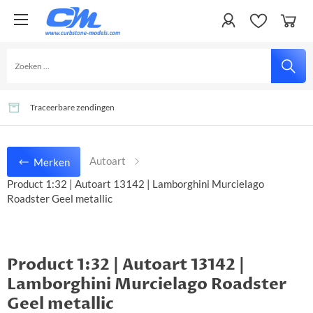
Gemakkelijk en veilig betalen
Veel artikelen uit voorraad leverbaar
Traceerbare zendingen
Autoart
Merken
Product 1:32 | Autoart 13142 | Lamborghini Murcielago
Roadster Geel metallic
Product 1:32 | Autoart 13142 |
Lamborghini Murcielago Roadster
Geel metallic